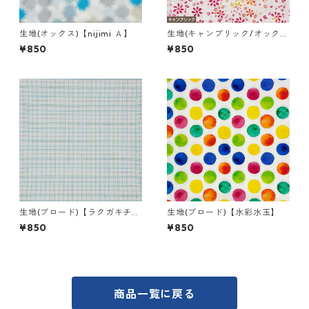
生地(オックス)【nijimi Ａ】
生地(キャンブリック/オック
ス)【花クレヨン Ｂ】
¥850
¥850
生地(ブロード)【ラクガキチェ
生地(ブロード)【水彩水玉】
ック Ａ】
¥850
¥850
商品一覧に戻る