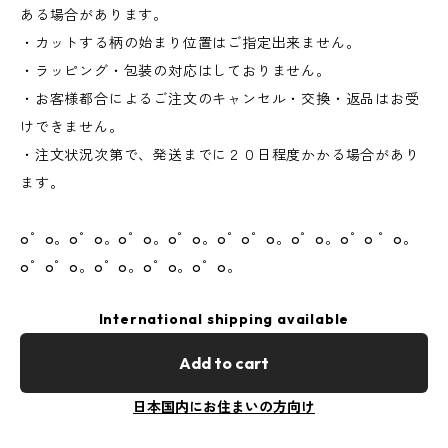
ある場合があります。
・カットする柄の始まり位置はご指定出来ません。
・ラッピング・包装の対応はしておりません。
・お客様都合によるご注文のキャンセル・交換・返品はお受
けできません。
・注文状況次第で、発送までに２０日程度かかる場合があり
ます。
o゜o。o゜o。o゜o。o゜o。o゜o゜o。o゜o。o゜o ゜o。
o゜o゜o。o゜o。o゜o。o゜o。
International shipping available
Add to cart
日本国内にお住まいの方向け