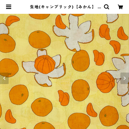
生地(キャンブリック)【みかん】 |
merry mellow