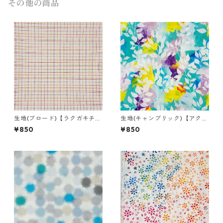
その他の商品
生地(ブロード)【ラクガキチェ
生地(キャンブリック)【アクリ
ック Ｂ】
ル Ａ】
¥850
¥850