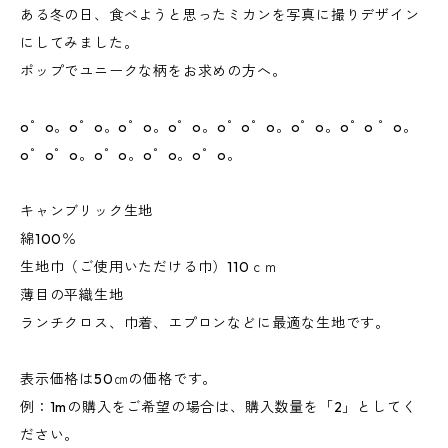
ある冬の日、食べようと思ったミカンを写真に撮りデザイン
にしてみました。
ポップでユニークな柄をお求めの方へ。
o゜o。o゜o。o゜o。o゜o。o゜o゜o。o゜o。o゜o ゜o。
o゜o゜o。o゜o。o゜o。o゜o。
キャンブリック生地
綿100％
生地巾（ご使用いただける巾）110ｃｍ
薄目の平織生地
ランチクロス、巾着、エプロンなどに最適な生地です。
表示価格は50㎝の価格です。
例：1mの購入をご希望の場合は、購入数量を「2」としてく
ださい。