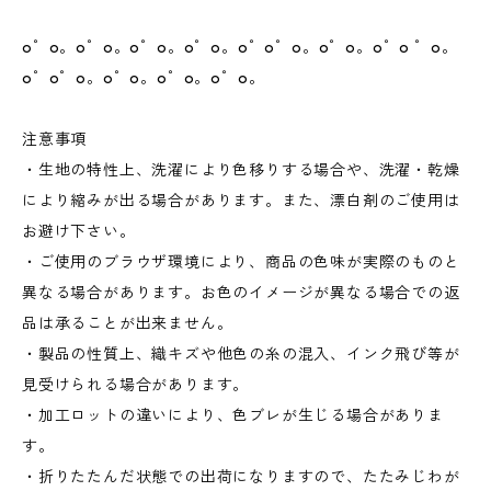
o゜o。o゜o。o゜o。o゜o。o゜o゜o。o゜o。o゜o ゜o。
o゜o゜o。o゜o。o゜o。o゜o。
注意事項
・生地の特性上、洗濯により色移りする場合や、洗濯・乾燥
により縮みが出る場合があります。また、漂白剤のご使用は
お避け下さい。
・ご使用のブラウザ環境により、商品の色味が実際のものと
異なる場合があります。お色のイメージが異なる場合での返
品は承ることが出来ません。
・製品の性質上、織キズや他色の糸の混入、インク飛び等が
見受けられる場合があります。
・加工ロットの違いにより、色ブレが生じる場合がありま
す。
・折りたたんだ状態での出荷になりますので、たたみじわが