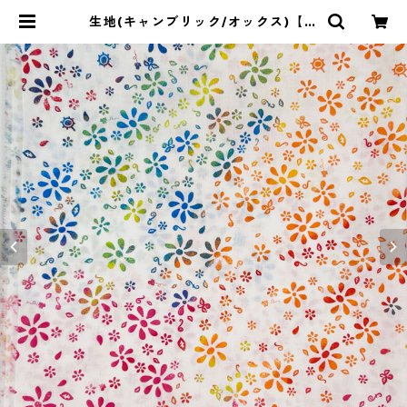
生地(キャンブリック/オックス)【花
クレヨン Ｂ】 | merry mellow