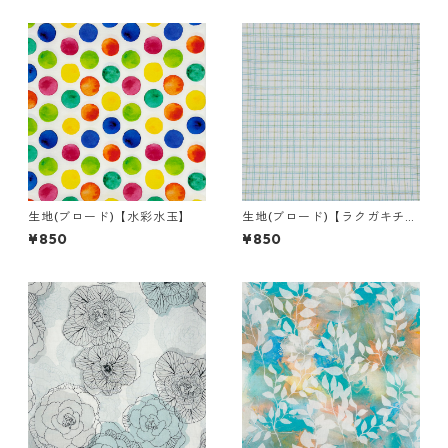
生地(ブロード)【水彩水玉】
生地(ブロード)【ラクガキチェ
ック Ａ】
¥850
¥850