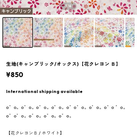
1
/6
生地(キャンブリック/オックス)【花クレヨン Ｂ】
¥850
International shipping available
o゜o。o゜o。o゜o。o゜o。o゜o゜o。o゜o。o゜o ゜o。
o゜o゜o。o゜o。o゜o。o゜o。
【花クレヨンＢ / ホワイト】