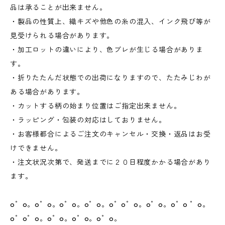
品は承ることが出来ません。
・製品の性質上、織キズや他色の糸の混入、インク飛び等が
見受けられる場合があります。
・加工ロットの違いにより、色ブレが生じる場合がありま
す。
・折りたたんだ状態での出荷になりますので、たたみじわが
ある場合があります。
・カットする柄の始まり位置はご指定出来ません。
・ラッピング・包装の対応はしておりません。
・お客様都合によるご注文のキャンセル・交換・返品はお受
けできません。
・注文状況次第で、発送までに２０日程度かかる場合があり
ます。
o゜o。o゜o。o゜o。o゜o。o゜o゜o。o゜o。o゜o ゜o。
o゜o゜o。o゜o。o゜o。o゜o。