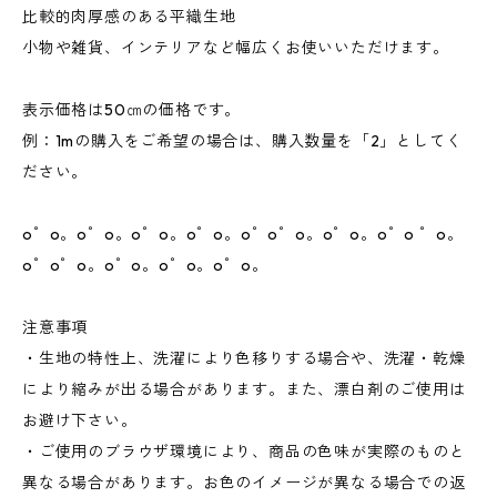
比較的肉厚感のある平織生地
小物や雑貨、インテリアなど幅広くお使いいただけます。
表示価格は50㎝の価格です。
例：1mの購入をご希望の場合は、購入数量を「2」としてく
ださい。
o゜o。o゜o。o゜o。o゜o。o゜o゜o。o゜o。o゜o ゜o。
o゜o゜o。o゜o。o゜o。o゜o。
注意事項
・生地の特性上、洗濯により色移りする場合や、洗濯・乾燥
により縮みが出る場合があります。また、漂白剤のご使用は
お避け下さい。
・ご使用のブラウザ環境により、商品の色味が実際のものと
異なる場合があります。お色のイメージが異なる場合での返