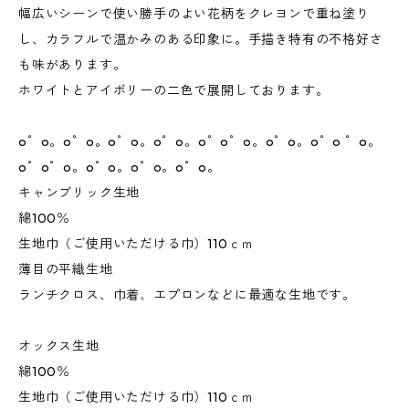
幅広いシーンで使い勝手のよい花柄をクレヨンで重ね塗り
し、カラフルで温かみのある印象に。手描き特有の不格好さ
も味があります。
ホワイトとアイボリーの二色で展開しております。
o゜o。o゜o。o゜o。o゜o。o゜o゜o。o゜o。o゜o ゜o。
o゜o゜o。o゜o。o゜o。o゜o。
キャンブリック生地
綿100％
生地巾（ご使用いただける巾）110ｃｍ
薄目の平織生地
ランチクロス、巾着、エプロンなどに最適な生地です。
オックス生地
綿100％
生地巾（ご使用いただける巾）110ｃｍ