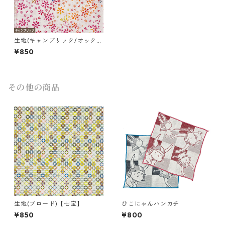
生地(キャンブリック/オック
ス)【花クレヨン Ｂ】
¥850
その他の商品
生地(ブロード)【七宝】
ひこにゃんハンカチ
¥850
¥800